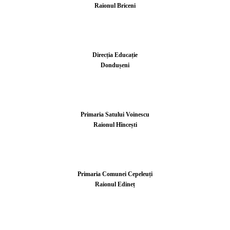
Raionul Briceni
Direcția Educație
Dondușeni
Primaria Satului Voinescu
Raionul Hîncești
Primaria Comunei Cepeleuți
Raionul Edineț