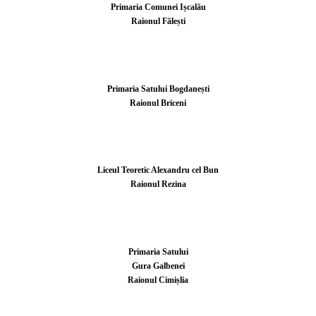
Primaria Comunei Ișcalău
Raionul Fălești
Primaria Satului Bogdanești
Raionul Briceni
Liceul Teoretic Alexandru cel Bun
Raionul Rezina
Primaria Satului
Gura Galbenei
Raionul Cimișlia